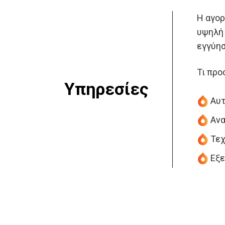
Η αγορ
υψηλή 
εγγύησ
Τι προ
Υπηρεσίες
Αυτ
Ανα
Τεχ
Εξε