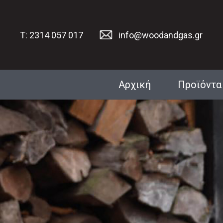
T: 2314 057 017
info@woodandgas.gr
Αρχική
Προϊόντα