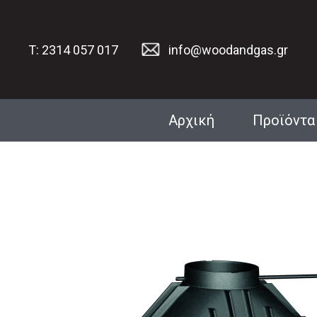
T: 2314 057 017
info@woodandgas.gr
Αρχική
Προϊόντα