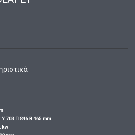
ηριστικά
cm
:
Υ 703 Π 846 Β 465 mm
2 kw