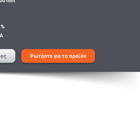
00 mm
 %
A
τος
Ρωτήστε για το προϊόν