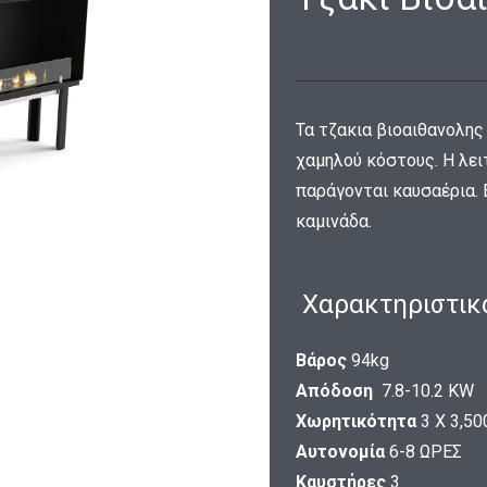
Τα τζακια βιοαιθανολης
χαμηλού κόστους. Η λει
παράγονται καυσαέρια. 
καμινάδα.
Xαρακτηριστικ
Βάρος
94kg
Απόδοση
7.8-10.2 KW
Χωρητικότητα
3 Χ 3,50
Αυτονομία
6-8 ΩΡΕΣ
Καυστήρες
3