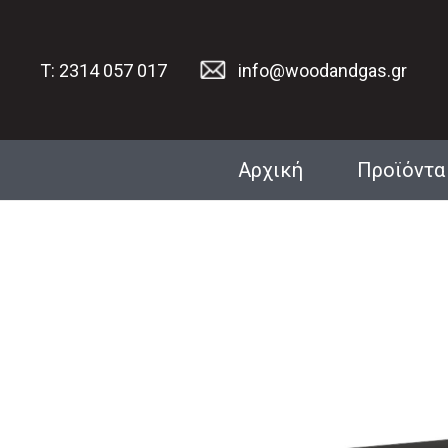
T: 2314 057 017
info@woodandgas.gr
Αρχική
Προϊόντα