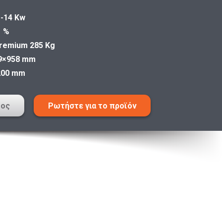
 -14 Kw
1 %
Premium 285 Kg
9×958 mm
200 mm
τος
Ρωτήστε για το προϊόν