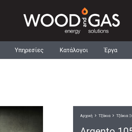
Υπηρεσίες
Κατάλογοι
Έργα
Αρχιτεκτονικά Τζάκια
Αρχική
Τζάκια
Τζάκια 
Argento 10