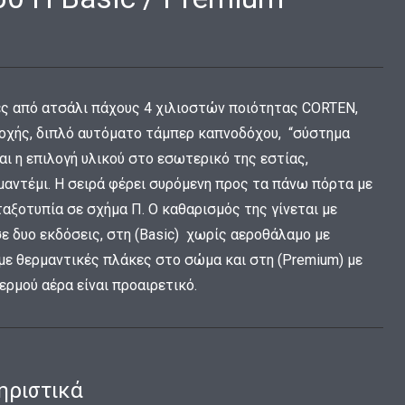
ς από ατσάλι πάχους 4 χιλιοστών ποιότητας
CORTEN
,
τοχής, διπλό αυτόματο τάμπερ καπνοδόχου, “σύστημα
αι η επιλογή υλικού στο εσωτερικό της εστίας,
μαντέμι.
H
σειρά φέρει συρόμενη προς τα πάνω πόρτα με
ταξοτυπία σε σχήμα Π. Ο καθαρισμός της γίνεται με
ε δυο εκδόσεις, στη (
Basic
) χωρίς αεροθάλαμο με
ε θερμαντικές πλάκες στο σώμα και στη (
Premium
) με
ερμού αέρα είναι προαιρετικό.
ηριστικά