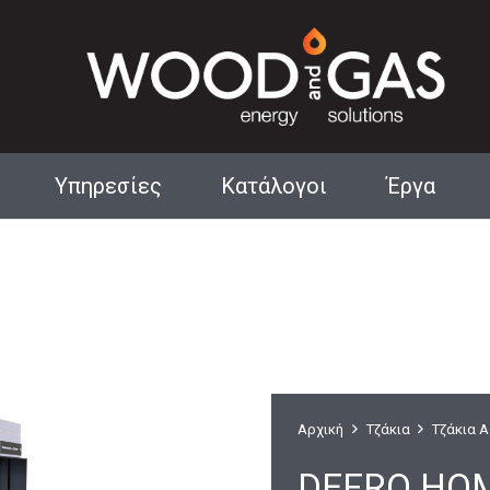
Υπηρεσίες
Κατάλογοι
Έργα
Αρχιτεκτονικά Τζάκια
Αρχική
Τζάκια
Τζάκια 
DEFRO HOME