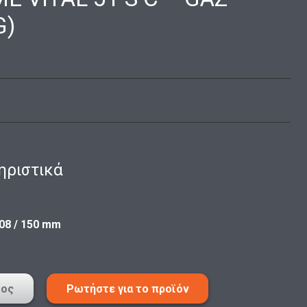
G)
ηριστικά
08 / 150 mm
τος
Ρωτήστε για το προϊόν