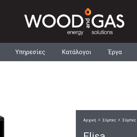
Υπηρεσίες
Κατάλογοι
Έργα
Αρχιτεκτονικά Τζάκια
Αρχική
Σόμπες
Σόμπες 
Elisa