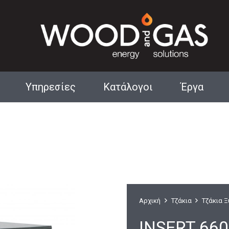
Υπηρεσίες
Κατάλογοι
Έργα
Αρχιτεκτονικά Τζάκια
Αρχική
Τζάκια
Τζάκια 
INSERT 66