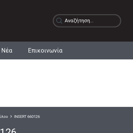
Products
search
Νέα
Επικοινωνία
Ξύλου
INSERT 660126
0126