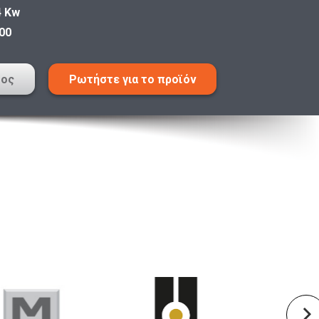
4 Kw
00
τος
Ρωτήστε για το προϊόν