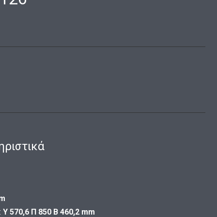
ηριστικά
cm
:
Υ 570,6 Π 850 Β 460,2 mm