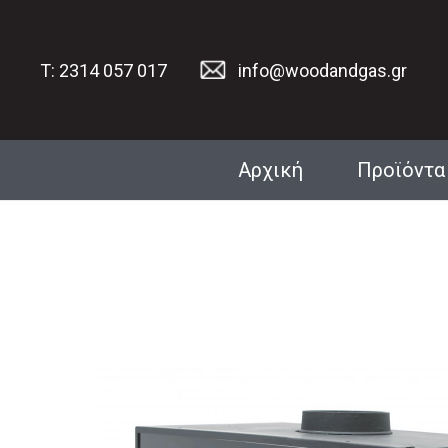
T: 2314 057 017
info@woodandgas.gr
Αρχική
Προϊόντα