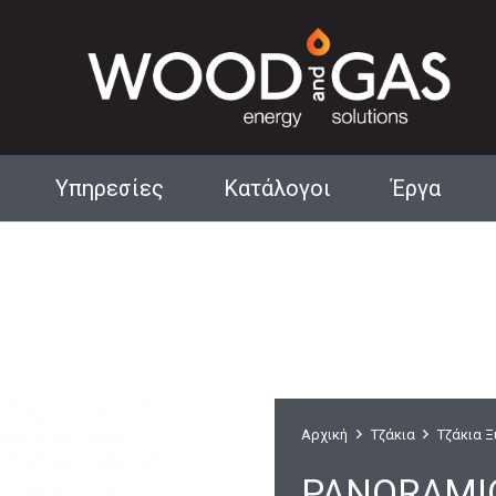
Υπηρεσίες
Κατάλογοι
Έργα
Αρχιτεκτονικά Τζάκια
Αρχική
Τζάκια
Τζάκια 
PANORAMIQ