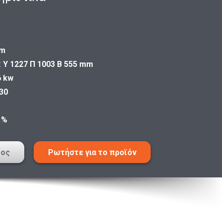
cm
:
Υ 1227 Π 1003 Β 555 mm
6 kw
30
 %
τος
Ρωτήστε για το προϊόν