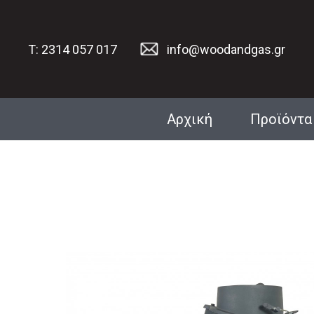
T: 2314 057 017
info@woodandgas.gr
Αρχική
Προϊόντα