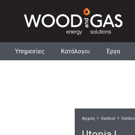
Υπηρεσίες
Κατάλογοι
Έργα
Αρχιτεκτονικά Τζάκια
Αρχική
Outdoor
Outdoo
Utopia L