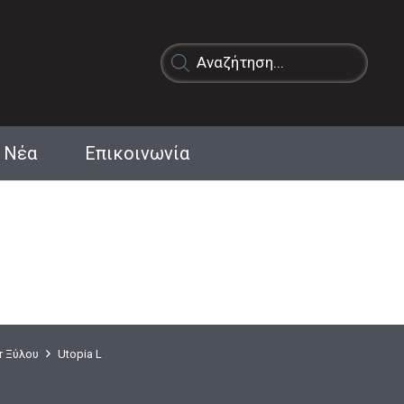
Products
search
Νέα
Επικοινωνία
r Ξύλου
Utopia L