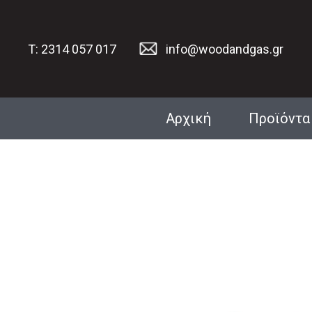
T: 2314 057 017
info@woodandgas.gr
Αρχική
Προϊόντα