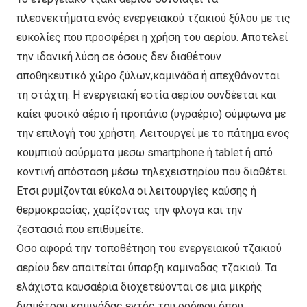
πλεονεκτήματα ενός ενεργειακού τζακιού ξύλου με τις
ευκολίες που προσφέρει η χρήση του αερίου. Αποτελεί
την ιδανική λύση σε όσους δεν διαθέτουν
αποθηκευτικό χώρο ξύλων,καμινάδα ή απεχθάνονται
τη στάχτη. Η ενεργειακή εστία αερίου συνδέεται και
καίει φυσικό αέριο ή προπάνιο (υγραέριο) σύμφωνα με
την επιλογή του χρήστη. Λειτουργεί με το πάτημα ενος
κουμπιού ασύρματα μεσω smartphone ή tablet ή από
κοντινή απόσταση μέσω τηλεχειστηρίου που διαθέτει.
Ετσι ρυμίζονται εύκολα οι λειτουργίες καύσης ή
θερμοκρασίας, χαρίζοντας την φλογα και την
ζεστασιά που επιθυμείτε.
Οσο αφορά την τοποθέτηση του ενεργειακού τζακιού
αερίου δεν απαιτείται ύπαρξη καμιναδας τζακιού. Τα
ελάχιστα καυσαέρια διοχετεύονται σε μια μικρής
διαμέτρου καμινάδας εντός του ορόφου όπου